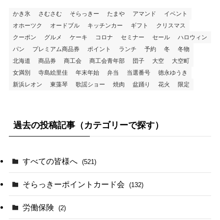
かき氷
さむさむ
そらっきー
たまや
アマンド
イベント
オホーツク
オードブル
キッチンカー
ギフト
クリスマス
クーポン
グルメ
ケーキ
コロナ
セミナー
セール
ハロウィン
パン
プレミアム商品券
ポイント
ランチ
予約
冬
冬物
北海道
商品券
商工会
商工会青年部
団子
大空
大空町
女満別
寺島絵里佳
年末年始
弁当
当選番号
徳永ゆうき
新浜レオン
東藻琴
歌謡ショー
焼肉
盆踊り
花火
限定
過去の投稿記事（カテゴリーで探す）
すべての皆様へ
(521)
そらっきーポイントカード会
(132)
労働保険
(2)