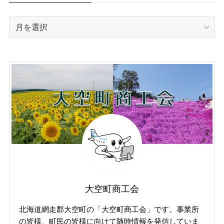
過
去
の
投
稿
記
事
（掲
載
年
月
で
探
す）
大空町商工会
北海道網走郡大空町の「大空町商工会」です。事業所
の皆様、町民の皆様に向けて随時情報を発信していま