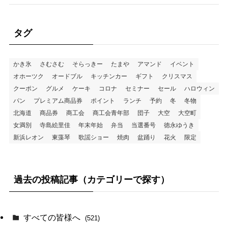
タグ
かき氷
さむさむ
そらっきー
たまや
アマンド
イベント
オホーツク
オードブル
キッチンカー
ギフト
クリスマス
クーポン
グルメ
ケーキ
コロナ
セミナー
セール
ハロウィン
パン
プレミアム商品券
ポイント
ランチ
予約
冬
冬物
北海道
商品券
商工会
商工会青年部
団子
大空
大空町
女満別
寺島絵里佳
年末年始
弁当
当選番号
徳永ゆうき
新浜レオン
東藻琴
歌謡ショー
焼肉
盆踊り
花火
限定
過去の投稿記事（カテゴリーで探す）
すべての皆様へ
(521)