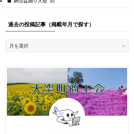
納涼盆踊り大会
(6)
過去の投稿記事（掲載年月で探す）
過
去
の
投
稿
記
事
（掲
載
年
月
で
探