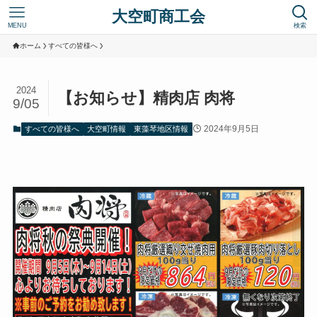
大空町商工会
MENU
検索
ホーム
すべての皆様へ
2024
【お知らせ】精肉店 肉将
9/05
2024年9月5日
すべての皆様へ
大空町情報
東藻琴地区情報