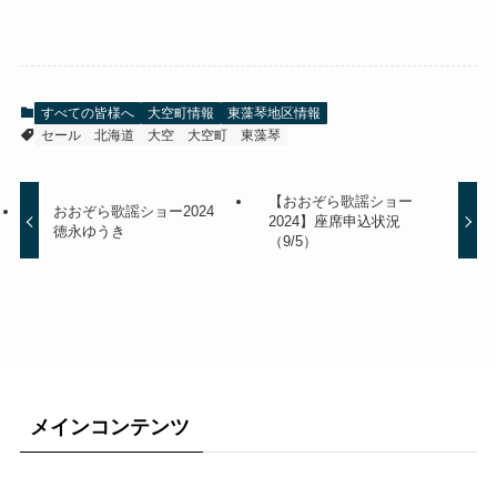
すべての皆様へ
大空町情報
東藻琴地区情報
セール
北海道
大空
大空町
東藻琴
【おおぞら歌謡ショー
おおぞら歌謡ショー2024
2024】座席申込状況
徳永ゆうき
（9/5）
メインコンテンツ