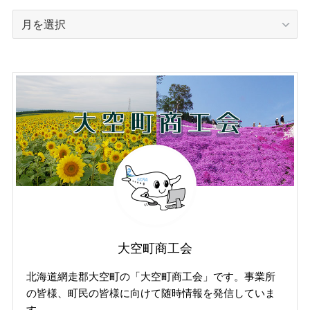
過
去
の
投
稿
記
事
（掲
載
年
月
で
探
す）
大空町商工会
北海道網走郡大空町の「大空町商工会」です。事業所
の皆様、町民の皆様に向けて随時情報を発信していま
す。