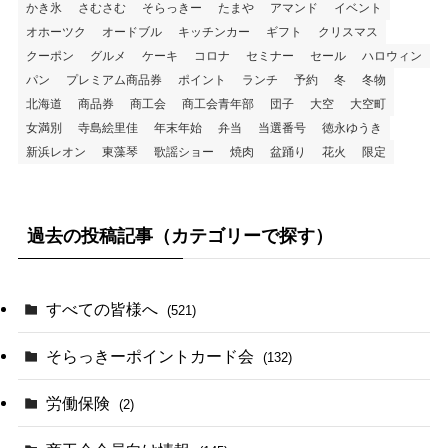
かき氷
さむさむ
そらっきー
たまや
アマンド
イベント
オホーツク
オードブル
キッチンカー
ギフト
クリスマス
クーポン
グルメ
ケーキ
コロナ
セミナー
セール
ハロウィン
パン
プレミアム商品券
ポイント
ランチ
予約
冬
冬物
北海道
商品券
商工会
商工会青年部
団子
大空
大空町
女満別
寺島絵里佳
年末年始
弁当
当選番号
徳永ゆうき
新浜レオン
東藻琴
歌謡ショー
焼肉
盆踊り
花火
限定
過去の投稿記事（カテゴリーで探す）
すべての皆様へ
(521)
そらっきーポイントカード会
(132)
労働保険
(2)