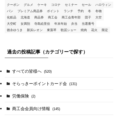
クーポン
グルメ
ケーキ
コロナ
セミナー
セール
ハロウィン
パン
プレミアム商品券
ポイント
ランチ
予約
冬
冬物
化粧品
北海道
商品券
商工会
商工会青年部
団子
大空
大空町
女満別
寺島絵里佳
年末年始
弁当
当選番号
徳永ゆうき
新浜レオン
東藻琴
歌謡ショー
焼肉
花火
限定
過去の投稿記事（カテゴリーで探す）
すべての皆様へ
(520)
そらっきーポイントカード会
(131)
労働保険
(2)
商工会会員向け情報
(145)