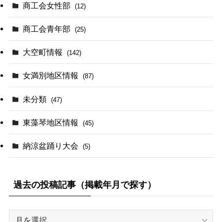
商工会女性部
(12)
商工会青年部
(25)
大空町情報
(142)
女満別地区情報
(87)
未分類
(47)
東藻琴地区情報
(45)
納涼盆踊り大会
(5)
過去の投稿記事（掲載年月で探す）
過