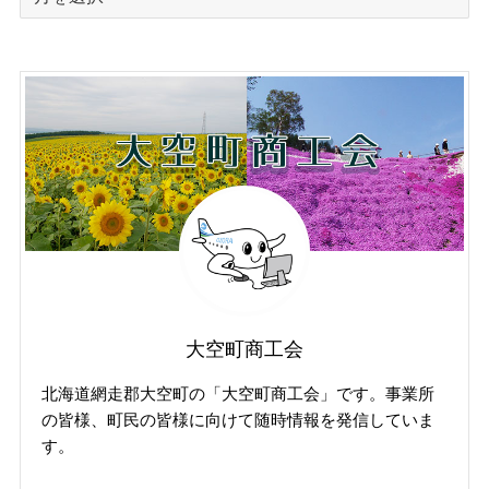
去
の
投
稿
記
事
（掲
載
年
月
で
探
す）
大空町商工会
北海道網走郡大空町の「大空町商工会」です。事業所
の皆様、町民の皆様に向けて随時情報を発信していま
す。