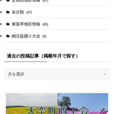
(87)
未分類
(47)
東藻琴地区情報
(45)
納涼盆踊り大会
(5)
過去の投稿記事（掲載年月で探す）
過
去
の
投
稿
記
事