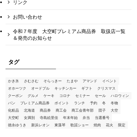
リンク
お問い合わせ
令和７年度 大空町プレミアム商品券 取扱店一覧
＆発売のお知らせ
タグ
かき氷
さむさむ
そらっきー
たまや
アマンド
イベント
オホーツク
オードブル
キッチンカー
ギフト
クリスマス
クーポン
グルメ
ケーキ
コロナ
セミナー
セール
ハロウィン
パン
プレミアム商品券
ポイント
ランチ
予約
冬
冬物
化粧品
北海道
商品券
商工会
商工会青年部
団子
大空
大空町
女満別
寺島絵里佳
年末年始
弁当
当選番号
徳永ゆうき
新浜レオン
東藻琴
歌謡ショー
焼肉
花火
限定