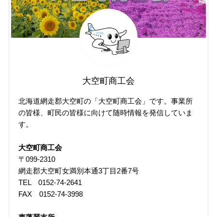
（掲
載
年
月
で
探
す）
大空町商工会
北海道網走郡大空町の「大空町商工会」です。事業所
の皆様、町民の皆様に向けて随時情報を発信していま
す。
大空町商工会
〒099-2310
網走郡大空町女満別本通3丁目2番7号
TEL 0152-74-2641
FAX 0152-74-3998