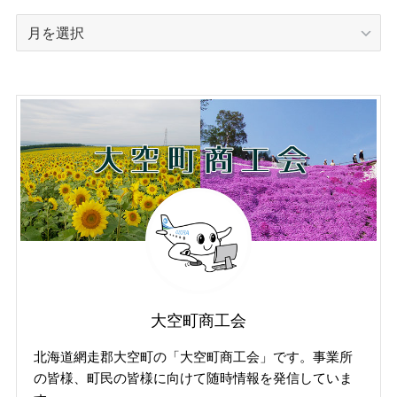
過
去
の
投
稿
記
事
（掲
載
年
月
で
探
す）
大空町商工会
北海道網走郡大空町の「大空町商工会」です。事業所
の皆様、町民の皆様に向けて随時情報を発信していま