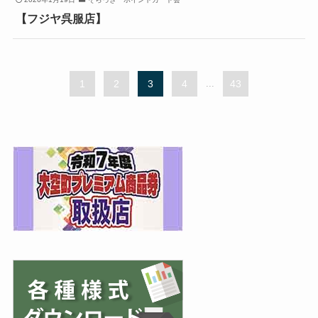
【フジヤ呉服店】
1
2
3
4
...
43