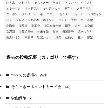
かき氷
さむさむ
そらっきー
たまや
アマンド
イベント
オホーツク
オードブル
キッチンカー
ギフト
クリスマス
クーポン
グルメ
ケーキ
コロナ
セミナー
セール
ハロウィン
パン
プレミアム商品券
ポイント
ランチ
予約
冬
冬物
北海道
商品券
商工会
商工会青年部
団子
大空
大空町
女満別
寺島絵里佳
年末年始
弁当
当選番号
徳永ゆうき
新浜レオン
東藻琴
歌謡ショー
焼肉
盆踊り
花火
限定
過去の投稿記事（カテゴリーで探す）
すべての皆様へ
(521)
そらっきーポイントカード会
(132)
労働保険
(2)