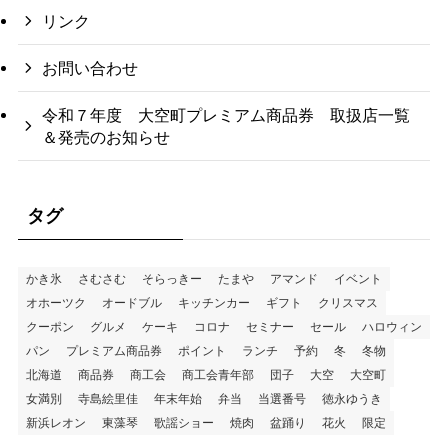
リンク
お問い合わせ
令和７年度 大空町プレミアム商品券 取扱店一覧
＆発売のお知らせ
タグ
かき氷
さむさむ
そらっきー
たまや
アマンド
イベント
オホーツク
オードブル
キッチンカー
ギフト
クリスマス
クーポン
グルメ
ケーキ
コロナ
セミナー
セール
ハロウィン
パン
プレミアム商品券
ポイント
ランチ
予約
冬
冬物
北海道
商品券
商工会
商工会青年部
団子
大空
大空町
女満別
寺島絵里佳
年末年始
弁当
当選番号
徳永ゆうき
新浜レオン
東藻琴
歌謡ショー
焼肉
盆踊り
花火
限定