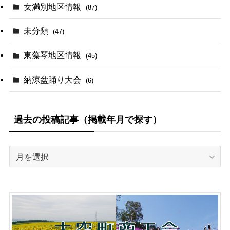
女満別地区情報
(87)
未分類
(47)
東藻琴地区情報
(45)
納涼盆踊り大会
(6)
過去の投稿記事（掲載年月で探す）
過
去
の
投
稿
記
事