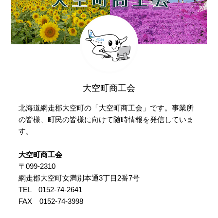
（掲
載
年
月
で
探
す）
大空町商工会
北海道網走郡大空町の「大空町商工会」です。事業所
の皆様、町民の皆様に向けて随時情報を発信していま
す。
大空町商工会
〒099-2310
網走郡大空町女満別本通3丁目2番7号
TEL 0152-74-2641
FAX 0152-74-3998