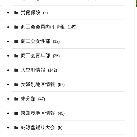
労働保険
(2)
商工会会員向け情報
(145)
商工会女性部
(12)
商工会青年部
(25)
大空町情報
(142)
女満別地区情報
(87)
未分類
(47)
東藻琴地区情報
(45)
納涼盆踊り大会
(5)