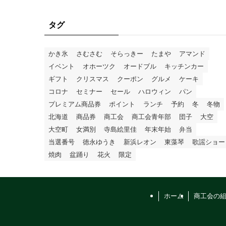
タグ
かき氷
さむさむ
そらっきー
たまや
アマンド
イベント
オホーツク
オードブル
キッチンカー
ギフト
クリスマス
クーポン
グルメ
ケーキ
コロナ
セミナー
セール
ハロウィン
パン
プレミアム商品券
ポイント
ランチ
予約
冬
冬物
北海道
商品券
商工会
商工会青年部
団子
大空
大空町
女満別
寺島絵里佳
年末年始
弁当
当選番号
徳永ゆうき
新浜レオン
東藻琴
歌謡ショー
焼肉
盆踊り
花火
限定
ホーム
商工会の