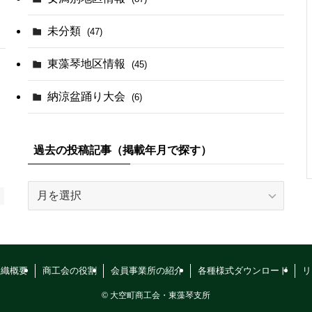
未分類
(47)
東藻琴地区情報
(45)
納涼盆踊り大会
(6)
過去の投稿記事（掲載年月で探す）
過
去
の
投
稿
組織概要
商工会の役割
会員事業所の紹介
各種様式ダウンロード
リ
記
事
©
大空町商工会・東藻琴支所
（掲