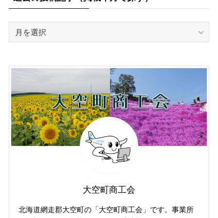
過
去
の
投
稿
記
事
（掲
載
年
月
で
探
す）
大空町商工会
北海道網走郡大空町の「大空町商工会」です。事業所