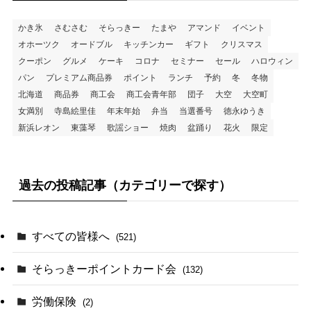
かき氷
さむさむ
そらっきー
たまや
アマンド
イベント
オホーツク
オードブル
キッチンカー
ギフト
クリスマス
クーポン
グルメ
ケーキ
コロナ
セミナー
セール
ハロウィン
パン
プレミアム商品券
ポイント
ランチ
予約
冬
冬物
北海道
商品券
商工会
商工会青年部
団子
大空
大空町
女満別
寺島絵里佳
年末年始
弁当
当選番号
徳永ゆうき
新浜レオン
東藻琴
歌謡ショー
焼肉
盆踊り
花火
限定
過去の投稿記事（カテゴリーで探す）
すべての皆様へ
(521)
そらっきーポイントカード会
(132)
労働保険
(2)