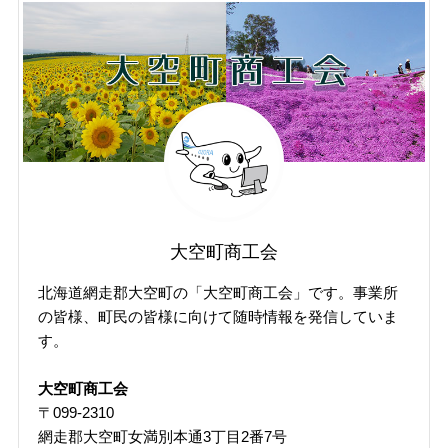
稿
記
事
（掲
載
年
月
で
探
す）
大空町商工会
北海道網走郡大空町の「大空町商工会」です。事業所
の皆様、町民の皆様に向けて随時情報を発信していま
す。
大空町商工会
〒099-2310
網走郡大空町女満別本通3丁目2番7号