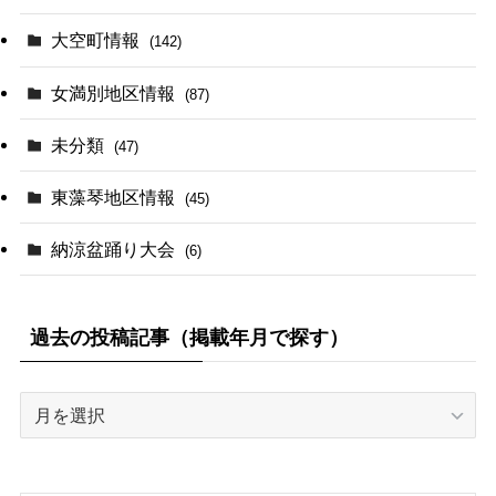
大空町情報
(142)
女満別地区情報
(87)
未分類
(47)
東藻琴地区情報
(45)
納涼盆踊り大会
(6)
過去の投稿記事（掲載年月で探す）
過
去
の
投