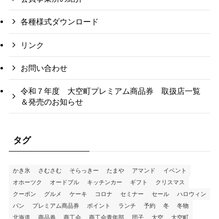
各種様式ダウンロード
リンク
お問い合わせ
令和７年度 大空町プレミアム商品券 取扱店一覧
＆発売のお知らせ
タグ
かき氷
さむさむ
そらっきー
たまや
アマンド
イベント
オホーツク
オードブル
キッチンカー
ギフト
クリスマス
クーポン
グルメ
ケーキ
コロナ
セミナー
セール
ハロウィン
パン
プレミアム商品券
ポイント
ランチ
予約
冬
冬物
北海道
商品券
商工会
商工会青年部
団子
大空
大空町