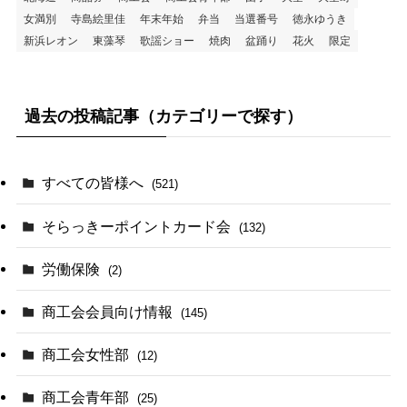
女満別
寺島絵里佳
年末年始
弁当
当選番号
徳永ゆうき
新浜レオン
東藻琴
歌謡ショー
焼肉
盆踊り
花火
限定
過去の投稿記事（カテゴリーで探す）
すべての皆様へ
(521)
そらっきーポイントカード会
(132)
労働保険
(2)
商工会会員向け情報
(145)
商工会女性部
(12)
商工会青年部
(25)